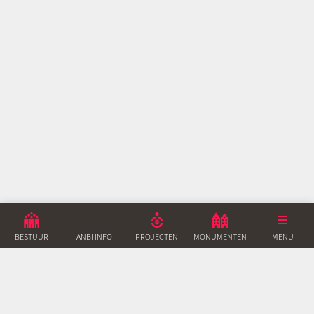
BESTUUR
ANBI INFO
PROJECTEN
MONUMENTEN
ACTUEEL
MENU