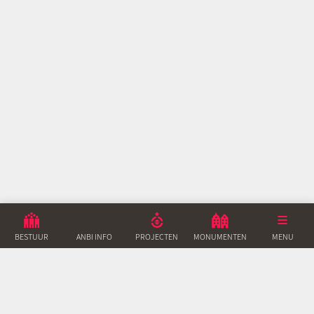
BESTUUR
ANBI INFO
PROJECTEN
MONUMENTEN
ACTUEEL
MENU