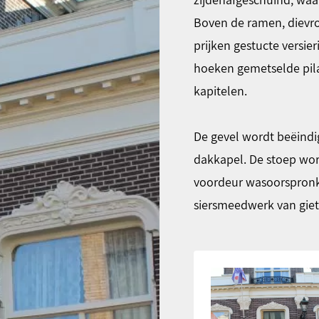
Boven de ramen, dievro
prijken gestucte versi
hoeken gemetselde pila
kapitelen.
De gevel wordt beëindi
dakkapel. De stoep wor
voordeur wasoorspronk
siersmeedwerk van gieti