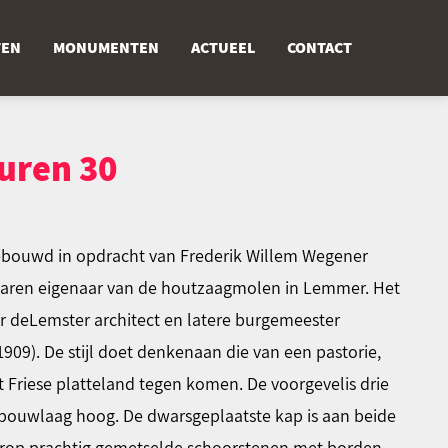
TEN
MONUMENTEN
ACTUEEL
CONTACT
uren 30
gebouwd in opdracht van Frederik Willem Wegener
aaren eigenaar van de houtzaagmolen in Lemmer. Het
 deLemster architect en latere burgemeester
1909). De stijl doet denkenaan die van een pastorie,
t Friese platteland tegen komen. De voorgevelis drie
bouwlaag hoog. De dwarsgeplaatste kap is aan beide
arop prachtig gemetselde schoorstenen met borden.