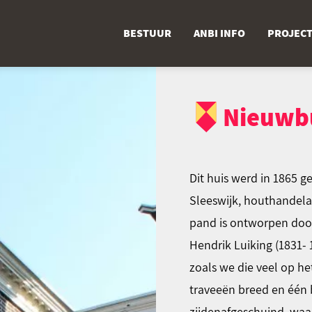
BESTUUR
ANBI INFO
PROJEC
Nieuwb
Dit huis werd in 1865 
Sleeswijk, houthandel
pand is ontworpen door
Hendrik Luiking (1831- 
zoals we die veel op he
traveeën breed en één 
zijdenafgeschuind, wa