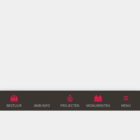
BESTUUR
ANBI INFO
PROJECTEN
MONUMENTEN
ACTUEEL
MENU