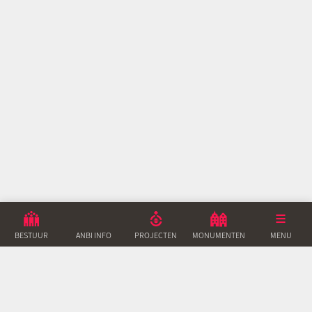
BESTUUR
ANBI INFO
PROJECTEN
MONUMENTEN
ACTUEEL
MENU