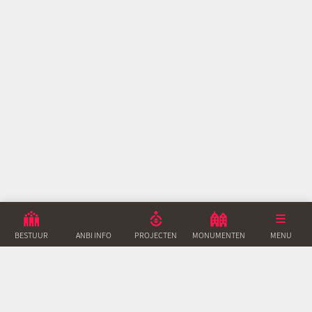
BESTUUR
ANBI INFO
PROJECTEN
MONUMENTEN
ACTUEEL
MENU