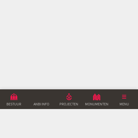
BESTUUR
ANBI INFO
PROJECTEN
MONUMENTEN
ACTUEEL
MENU