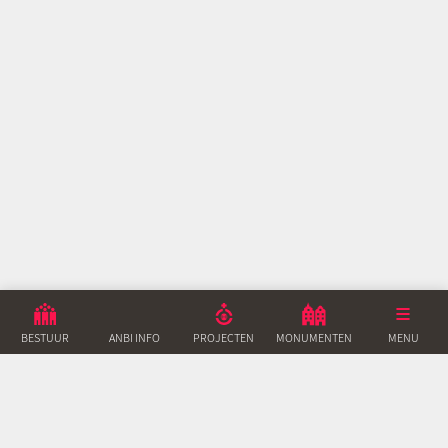
BESTUUR
ANBI INFO
PROJECTEN
MONUMENTEN
ACTUEEL
MENU