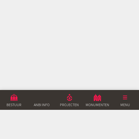
BESTUUR
ANBI INFO
PROJECTEN
MONUMENTEN
ACTUEEL
MENU