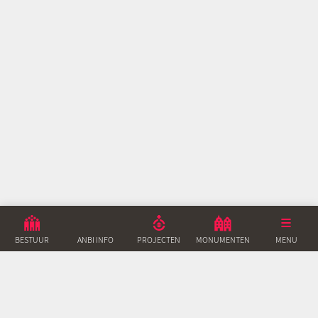
BESTUUR
ANBI INFO
PROJECTEN
MONUMENTEN
ACTUEEL
MENU